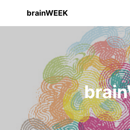
brainWEEK
brai