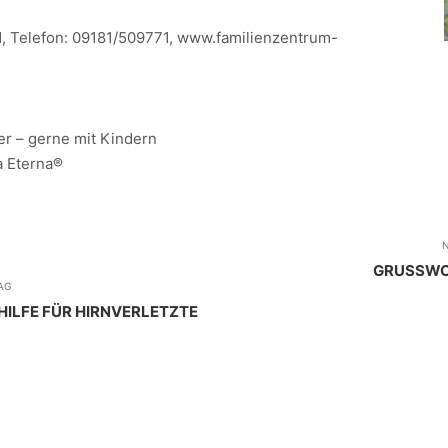
1, Telefon: 09181/509771, www.familienzentrum-
er – gerne mit Kindern
va Eterna®
N
GRUSSWO
AG
HILFE FÜR HIRNVERLETZTE