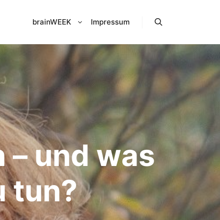
brainWEEK
Impressum
Suchen
n – und was
u tun?