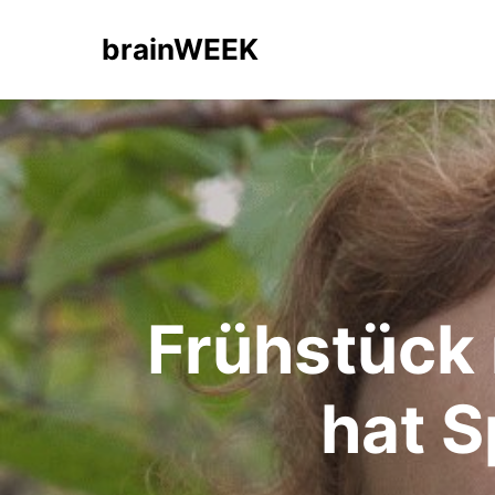
brainWEEK
Frühstück 
hat S