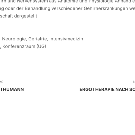
ehirn und Nervensystem aus Anatomie und Physiologie Anhand e
hung oder der Behandlung verschiedener Gehirnerkrankungen w
chaft dargestellt
r Neurologie, Geriatrie, Intensivmedizin
2, Konferenzraum (UG)
AG
N
 THUMANN
ERGOTHERAPIE NACH S