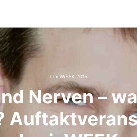
brainWEEK 2015
nd Nerven – wa
 ? Auftaktverans