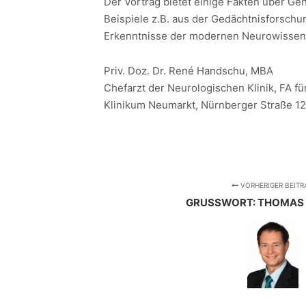
Der Vortrag bietet einige Fakten über G
Beispiele z.B. aus der Gedächtnisforsc
Erkenntnisse der modernen Neurowissens
Priv. Doz. Dr. René Handschu, MBA
Chefarzt der Neurologischen Klinik, FA fü
Klinikum Neumarkt, Nürnberger Straße 1
VORHERIGER BEITR
GRUSSWORT: THOMAS