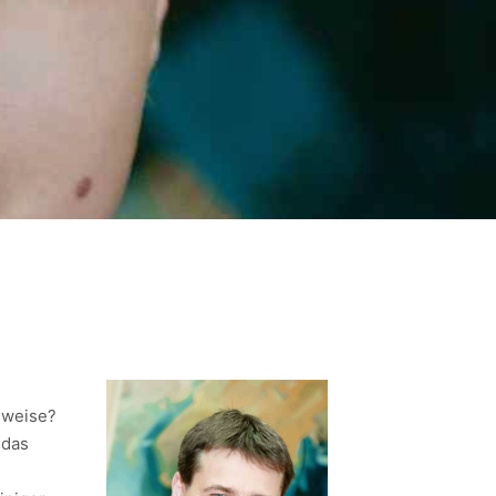
sweise?
 das