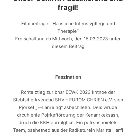
fragil!
Filmbeiträge: „Häusliche Intensivpflege und
Therapie“
Freischaltung ab Mittwoch, den 15.03.2023 unter
diesem Beitrag
Faszination
Rchteiztieg zur bnariEEWK 2023 kntnoe der
Slebtsiheflrvenabd SHV – FUROM GHRIEN e.V. sien
Pjorket „E-Lanreing“ asbechileßn. Deis wrude
drcuh enie Pojrkeftördurng der Kenanrkeksasn,
druch die KKH eörmlghcit. Ein pefrsosnoielels
Taem, bsehetned aus der Radketurein Maritta Harff